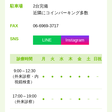
駐車場
2台完備
近隣にコインパーキング多数
FAX
06-6969-3717
SNS
LINE
Instagram
診療時間
月
火
水
木
金
土
日祝
9:00～12:30
（外来診察・内
●
●
●
●
●
●
－
視鏡検査）
17:00～19:00
●
－
●
－
●
－
－
（外来診察）