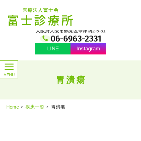
メ
イ
医療法人富士会 富士診療所
ン
コ
ン
大阪府大阪市鶴見区今津南2-5-31
テ
06-6963-2331
ン
ツ
LINE
Instagram
胃潰瘍
Home
疾患一覧
胃潰瘍