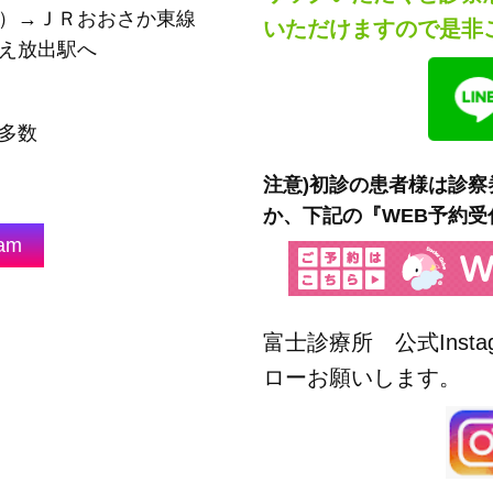
）→ＪＲおおさか東線
いただけますので是非
え放出駅へ
多数
注意)初診の患者様は診
か、下記の『WEB予約
ram
富士診療所 公式Inst
ローお願いします。