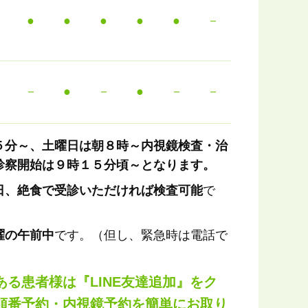
●
●
●
●
●
－
－
●
－
●
－
－
５分～、土曜日は朝８時～内視鏡検査・治
診察開始は９時１５分頃～となります。
日、絶食で受診いただければ検査可能
で
曜の午前中
です。（但し、緊急時は電話で
る患者様は『LINE友達追加』をク
順番予約・内視鏡予約を簡単にお取り