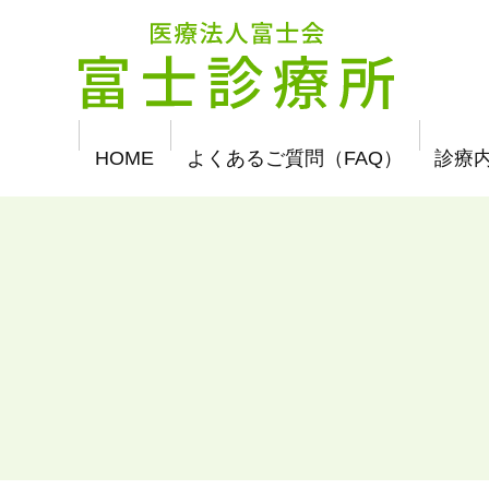
メ
イ
医療法人富士会 富士診療所
ン
コ
ン
テ
ン
ツ
HOME
よくあるご質問（FAQ）
診療