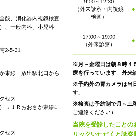
9:00～12:30
（外来診察・内視鏡
●
検査）
全般、消化器内視鏡検査
）、一般内科、小児科
17:00～19:00
●
（外来診察）
-5-31
※月～金曜日は朝８時４
療を行っています。外来
か東線 放出駅北口から
※予約外の胃カメラは当
す。
クセス
※検査は予約制で月～土
）→ＪＲおおさか東線に
ご連絡ください）
当院を受診したことのあ
クセス
リックいただくと診察